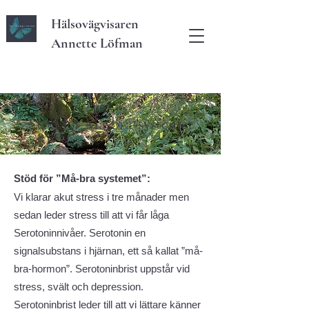
Hälsovägvisaren
Annette Löfman
Stöd för Må-bra-systemet
Stöd för ”Må-bra systemet”:
Vi klarar akut stress i tre månader men
sedan leder stress till att vi får låga
Serotoninnivåer. Serotonin en
signalsubstans i hjärnan, ett så kallat ”må-
bra-hormon”. Serotoninbrist uppstår vid
stress, svält och depression.
Serotoninbrist leder till att vi lättare känner