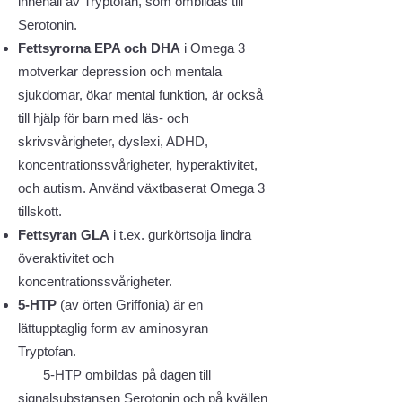
innehåll av Tryptofan, som ombildas till
Serotonin.
Fettsyrorna EPA och DHA
i Omega 3
motverkar depression och mentala
sjukdomar, ökar mental funktion, är också
till hjälp för barn med läs- och
skrivsvårigheter, dyslexi, ADHD,
koncentrationssvårigheter, hyperaktivitet,
och autism. Använd växtbaserat Omega 3
tillskott.
Fettsyran GLA
i t.ex. gurkörtsolja lindra
överaktivitet och
koncentrationssvårigheter.
5-HTP
(av örten Griffonia) är en
lättupptaglig form av aminosyran
Tryptofan.
5-HTP ombildas på dagen till
signalsubstansen Serotonin och på kvällen