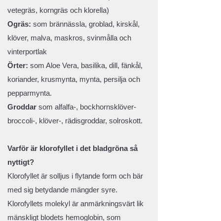
vetegräs, korngräs och klorella)
Ogräs:
som brännässla, groblad, kirskål,
klöver, malva, maskros, svinmålla och
vinterportlak
Örter:
som Aloe Vera, basilika, dill, fänkål,
koriander, krusmynta, mynta, persilja och
pepparmynta.
Groddar
som alfalfa-, bockhornsklöver-
broccoli-, klöver-, rädisgroddar, solroskott.
Varför är klorofyllet i det bladgröna så
nyttigt?
Klorofyllet är solljus i flytande form och bär
med sig betydande mängder syre.
Klorofyllets molekyl är anmärkningsvärt lik
mänskligt blodets hemoglobin, som