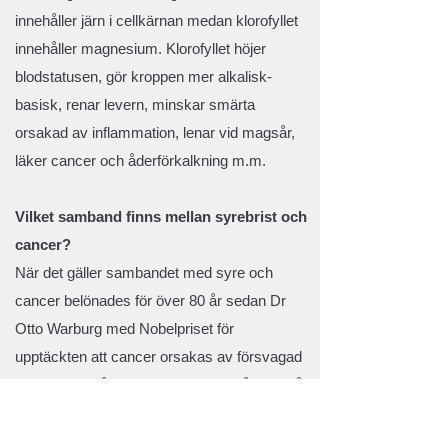
innehåller järn i cellkärnan medan klorofyllet
innehåller magnesium. Klorofyllet höjer
blodstatusen, gör kroppen mer alkalisk-
basisk, renar levern, minskar smärta
orsakad av inflammation, lenar vid magsår,
läker cancer och åderförkalkning m.m.
Vilket samband finns mellan syrebrist och
cancer?
När det gäller sambandet med syre och
cancer belönades för över 80 år sedan Dr
Otto Warburg med Nobelpriset för
upptäckten att cancer orsakas av försvagad
cellandning på grund av syrebrist på cellnivå.
Enligt Warburg orsakar en skadad
cellandning fermentering, vilket resulterar i